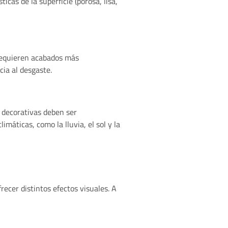
icas de la superficie (porosa, lisa,
 requieren acabados más
cia al desgaste.
s decorativas deben ser
máticas, como la lluvia, el sol y la
ecer distintos efectos visuales. A