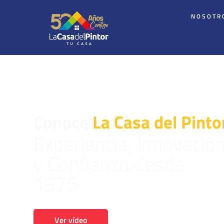
NOSOTR
Conoce
La Casa del Pinto
Experiencia, Innovació
y Confianza desde
1975
Ver vídeo