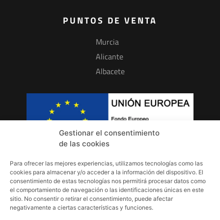
PUNTOS DE VENTA
Murcia
Alicante
Albacete
Gestionar el consentimiento
de las cookies
Para ofrecer las mejores experiencias, utilizamos tecnologías como las
INFORMACIÓN
cookies para almacenar y/o acceder a la información del dispositivo. El
consentimiento de estas tecnologías nos permitirá procesar datos como
Aviso Legal
el comportamiento de navegación o las identificaciones únicas en este
sitio. No consentir o retirar el consentimiento, puede afectar
Política de Privacidad
negativamente a ciertas características y funciones.
Política de Cookies