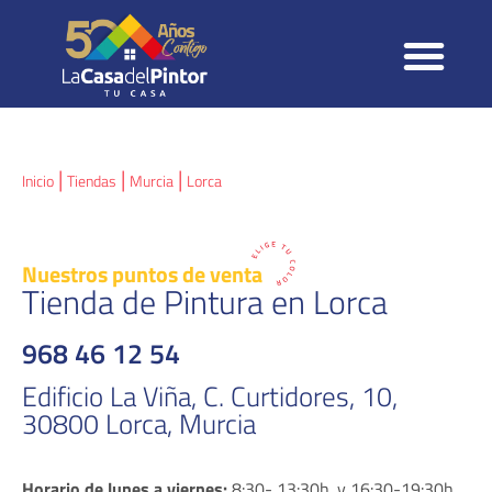
TIENDA ONLINE
|
|
|
Inicio
Tiendas
Murcia
Lorca
Nuestros
puntos de venta
Tienda de Pintura en Lorca
968 46 12 54
Edificio La Viña, C. Curtidores, 10,
30800 Lorca, Murcia
Horario de lunes a viernes:
8:30- 13:30h. y 16:30-19:30h.