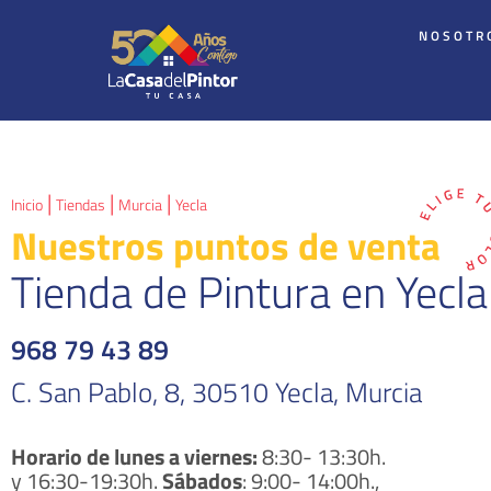
NOSOTR
|
|
|
Inicio
Tiendas
Murcia
Yecla
Nuestros
puntos de venta
Tienda de Pintura en Yecla
968 79 43 89
C. San Pablo, 8, 30510 Yecla, Murcia
Horario de lunes a viernes:
8:30- 13:30h.
y 16:30-19:30h.
Sábados
: 9:00- 14:00h.,